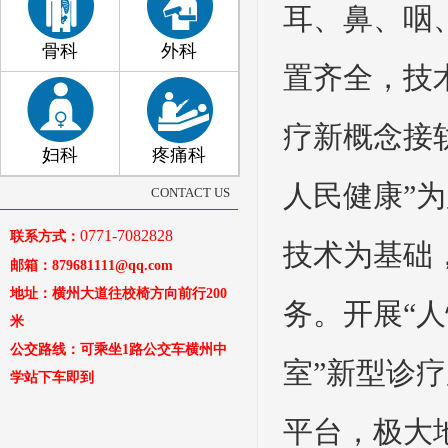
耳、鼻、咽
骨科
外科
置齐全，技
疗新概念接
妇科
疼痛科
人民健康”
CONTACT US
0771-7082828
联系方式：
技术为基础
邮箱：879681111@qq.com
地址：横州大道往校椅方向前行200
务。开展“
米
公交路线：可乘坐1路公交车横州中
室”新型诊
学站下车即到
平台，极大