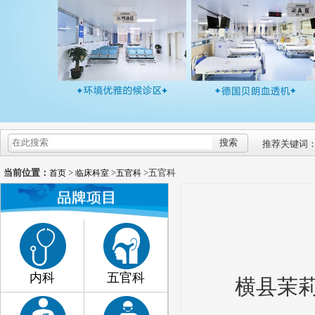
推荐关键词
当前位置：
>
>
>五官科
首页
临床科室
五官科
内科
五官科
横县茉莉